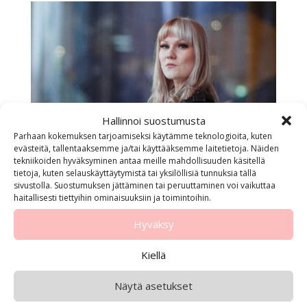
Hallinnoi suostumusta
Parhaan kokemuksen tarjoamiseksi käytämme teknologioita, kuten
evästeitä, tallentaaksemme ja/tai käyttääksemme laitetietoja. Näiden
tekniikoiden hyväksyminen antaa meille mahdollisuuden käsitellä
tietoja, kuten selauskäyttäytymistä tai yksilöllisiä tunnuksia tällä
sivustolla. Suostumuksen jättäminen tai peruuttaminen voi vaikuttaa
haitallisesti tiettyihin ominaisuuksiin ja toimintoihin.
Hyväksy
Sosiaaliturvan täytyy
mukautua nykyiseen
Kiellä
työllisyyskehityksee
Näytä asetukset