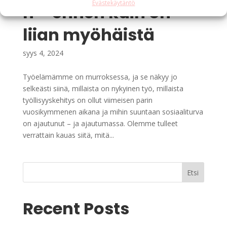
Evästekäytäntö
n – ennen kuin on
liian myöhäistä
syys 4, 2024
Työelämämme on murroksessa, ja se näkyy jo
selkeästi siinä, millaista on nykyinen työ, millaista
työllisyyskehitys on ollut viimeisen parin
vuosikymmenen aikana ja mihin suuntaan sosiaaliturva
on ajautunut – ja ajautumassa. Olemme tulleet
verrattain kauas siitä, mitä...
Etsi
Recent Posts